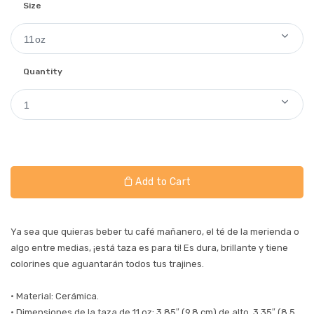
Size
11oz
Quantity
1
Add to Cart
Ya sea que quieras beber tu café mañanero, el té de la merienda o
algo entre medias, ¡está taza es para ti! Es dura, brillante y tiene
colorines que aguantarán todos tus trajines.
• Material: Cerámica.
• Dimensiones de la taza de 11 oz: 3.85″ (9.8 cm) de alto, 3.35″ (8.5